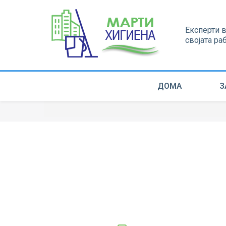
Експерти 
својата ра
ДОМА
З