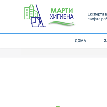
Експерти 
својата ра
ДОМА
З